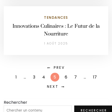
TENDANCES
Innovations Culinaires : Le Futur de la
Nourriture
1 AOÛT 2025
PREV
1
…
3
4
5
6
7
…
17
NEXT
Rechercher
RECHERCHER