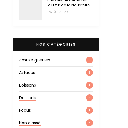
Le Futur de la Nourriture
1 AOÛT 2025
NOS CATÉGORIES
Amuse gueules
5
Astuces
5
Boissons
1
Desserts
4
Focus
1
Non classé
4