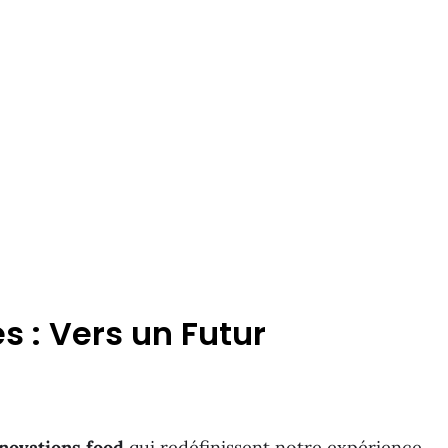
s : Vers un Futur
novations food
qui redéfinissent notre expérience