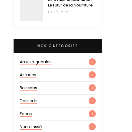
Le Futur de la Nourriture
1 AOÛT 2025
NOS CATÉGORIES
Amuse gueules
5
Astuces
5
Boissons
1
Desserts
4
Focus
1
Non classé
4