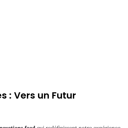
s : Vers un Futur
novations food
qui redéfinissent notre expérience