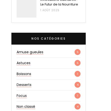
Le Futur de la Nourriture
1 AOÛT 2025
NOS CATÉGORIES
Amuse gueules
5
Astuces
5
Boissons
1
Desserts
4
Focus
1
Non classé
4