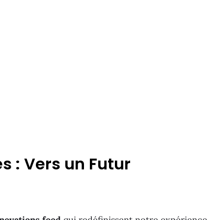
s : Vers un Futur
novations food
qui redéfinissent notre expérience